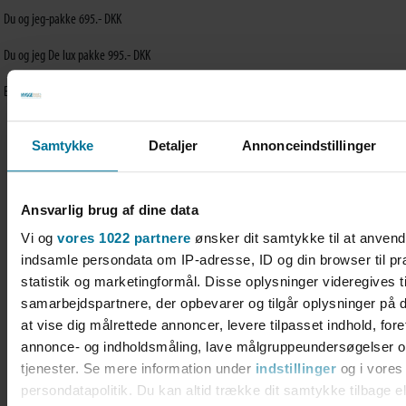
Du og jeg-pakke 695.- DKK
Du og jeg De lux pakke 995.- DKK
Ekstra person inkl. linned og håndklæder 300,- DKK
Samtykke
Detaljer
Annonceindstillinger
Hyggelig overnatning...
Ansvarlig brug af dine data
Vi og
vores 1022 partnere
ønsker dit samtykke til at anven
indsamle persondata om IP-adresse, ID og din browser til pr
statistik og marketingformål. Disse oplysninger videregives t
Camping
samarbejdspartnere, der opbevarer og tilgår oplysninger på d
Find den plads der passer til dig.
at vise dig målrettede annoncer, levere tilpasset indhold, for
annonce- og indholdsmåling, lave målgruppeundersøgelser o
tjenester. Se mere information under
indstillinger
og i vores
Se mere
persondatapolitik. Du kan altid trække dit samtykke tilbage e