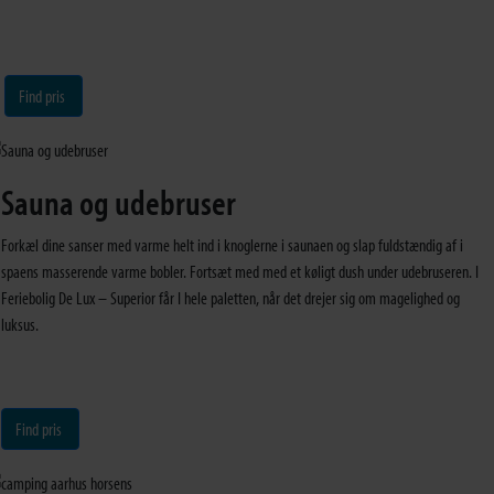
Find pris
Sauna og udebruser
Forkæl dine sanser med varme helt ind i knoglerne i saunaen og slap fuldstændig af i
spaens masserende varme bobler. Fortsæt med med et køligt dush under udebruseren. I
Feriebolig De Lux – Superior får I hele paletten, når det drejer sig om magelighed og
luksus.
Find pris