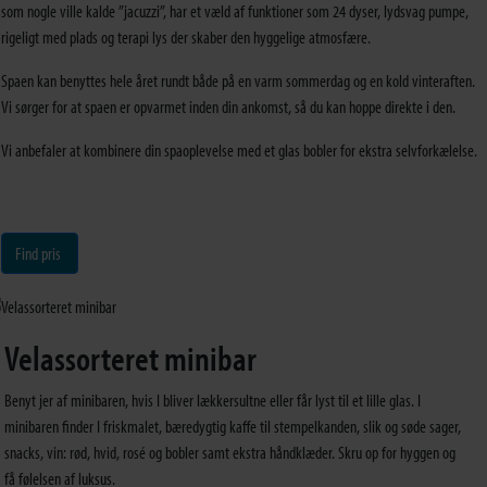
som nogle ville kalde ”jacuzzi”, har et væld af funktioner som 24 dyser, lydsvag pumpe,
rigeligt med plads og terapi lys der skaber den hyggelige atmosfære.
Spaen kan benyttes hele året rundt både på en varm sommerdag og en kold vinteraften.
Vi sørger for at spaen er opvarmet inden din ankomst, så du kan hoppe direkte i den.
Vi anbefaler at kombinere din spaoplevelse med et glas bobler for ekstra selvforkælelse.
Find pris
Velassorteret minibar
Benyt jer af minibaren, hvis I bliver lækkersultne eller får lyst til et lille glas. I
minibaren finder I friskmalet, bæredygtig kaffe til stempelkanden, slik og søde sager,
snacks, vin: rød, hvid, rosé og bobler samt ekstra håndklæder. Skru op for hyggen og
få følelsen af luksus.