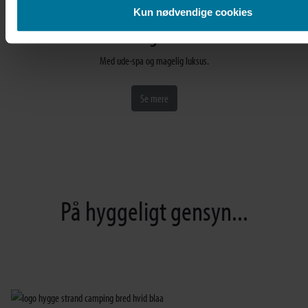
Kun nødvendige cookies
Ferieboliger De Lux
Med ude-spa og magelig luksus.
Se mere
På hyggeligt gensyn...