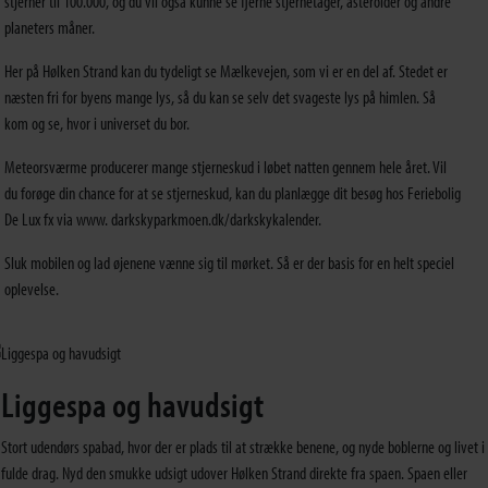
stjerner til 100.000, og du vil også kunne se fjerne stjernetåger, asteroider og andre
planeters måner.
Her på Hølken Strand kan du tydeligt se Mælkevejen, som vi er en del af. Stedet er
næsten fri for byens mange lys, så du kan se selv det svageste lys på himlen. Så
kom og se, hvor i universet du bor.
Meteorsværme producerer mange stjerneskud i løbet natten gennem hele året. Vil
du forøge din chance for at se stjerneskud, kan du planlægge dit besøg hos Feriebolig
De Lux fx via www. darkskyparkmoen.dk/darkskykalender.
Sluk mobilen og lad øjenene vænne sig til mørket. Så er der basis for en helt speciel
oplevelse.
Liggespa og havudsigt
Stort udendørs spabad, hvor der er plads til at strække benene, og nyde boblerne og livet i
fulde drag. Nyd den smukke udsigt udover Hølken Strand direkte fra spaen. Spaen eller