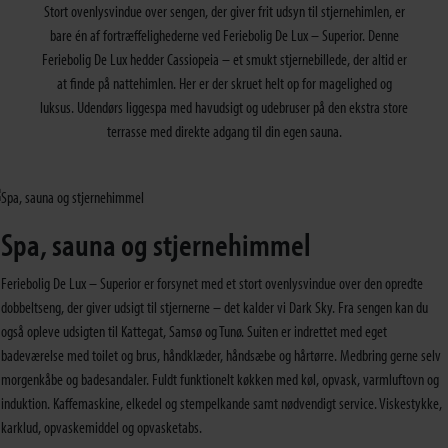
Stort ovenlysvindue over sengen, der giver frit udsyn til stjernehimlen, er
bare én af fortræffelighederne ved Feriebolig De Lux – Superior. Denne
Feriebolig De Lux hedder Cassiopeia – et smukt stjernebillede, der altid er
at finde på nattehimlen. Her er der skruet helt op for magelighed og
luksus. Udendørs liggespa med havudsigt og udebruser på den ekstra store
terrasse med direkte adgang til din egen sauna.
Spa, sauna og stjernehimmel
Feriebolig De Lux – Superior er forsynet med et stort ovenlysvindue over den opredte
dobbeltseng, der giver udsigt til stjernerne – det kalder vi Dark Sky. Fra sengen kan du
også opleve udsigten til Kattegat, Samsø og Tunø. Suiten er indrettet med eget
badeværelse med toilet og brus, håndklæder, håndsæbe og hårtørre. Medbring gerne selv
morgenkåbe og badesandaler. Fuldt funktionelt køkken med køl, opvask, varmluftovn og
induktion. Kaffemaskine, elkedel og stempelkande samt nødvendigt service. Viskestykke,
karklud, opvaskemiddel og opvasketabs.