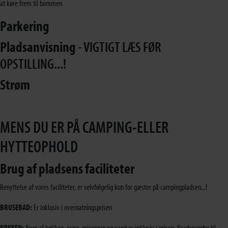
at køre frem til bommen
Parkering
Pladsanvisning
- VIGTIGT LÆS FØR
OPSTILLING...!
Strøm
MENS DU ER PÅ CAMPING-ELLER
HYTTEOPHOLD
Brug af pladsens faciliteter
Benyttelse af vores faciliteter, er selvfølgelig kun for gæster på campingpladsen...!
BRUSEBAD:
Er inklusiv i overnatningsprisen
KØKKEN:
Brug af køkken, ovne, microovn og vand er inklusiv i prisen. Bradepander til