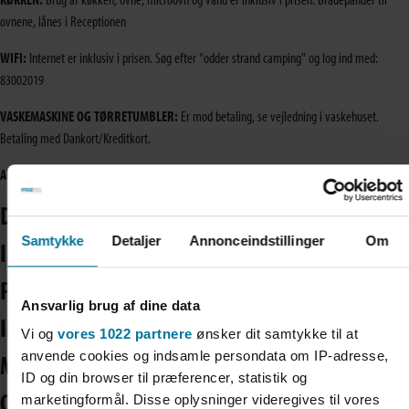
ovnene, lånes i Receptionen
WIFI:
Internet er inklusiv i prisen. Søg efter "odder strand camping" og log ind med:
83002019
VASKEMASKINE OG TØRRETUMBLER:
Er mod betaling, se vejledning i vaskehuset.
Betaling med Dankort/Kreditkort.
AUTOCAMPER FACILITET / BILVASK:
Forefindes ved enden af facilitetsbygningen.
Dagsgæster / Overnattende gæster
Samtykke
Detaljer
Annonceindstillinger
Om
Indkøbsmuligheder
Parkering
Ansvarlig brug af dine data
Internet
Vi og
vores 1022 partnere
ønsker dit samtykke til at
anvende cookies og indsamle persondata om IP-adresse,
Mad og drikke
ID og din browser til præferencer, statistik og
Ordensregler
marketingformål. Disse oplysninger videregives til vores