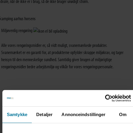
dvale, når de ikke er i brug, så de ikke bruger unødigt strøm.
Miljøvenlig rengøring
Alle vores rengøringsmidler er, så vidt muligt, svanemærkede produkter.
Svanemærket er en garanti for, at produkterne opfylder skrappe miljøkrav, og tager
hensyn til den menneskelige sundhed. Samtidig giver brugen af miljørigtige
rengøringsmidler bedre arbejdsmiljø og vilkår for vores rengøringspersonale.
Hyggelig overnatning...
Samtykke
Detaljer
Annonceindstillinger
Om
Camping