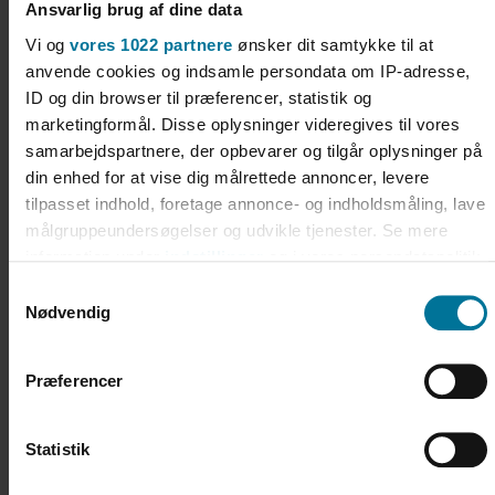
Ansvarlig brug af dine data
Find den plads der passer til dig.
Vi og
vores 1022 partnere
ønsker dit samtykke til at
anvende cookies og indsamle persondata om IP-adresse,
Se mere
ID og din browser til præferencer, statistik og
marketingformål. Disse oplysninger videregives til vores
samarbejdspartnere, der opbevarer og tilgår oplysninger på
din enhed for at vise dig målrettede annoncer, levere
tilpasset indhold, foretage annonce- og indholdsmåling, lave
Autocamperpladser
målgruppeundersøgelser og udvikle tjenester. Se mere
information under
indstillinger
og i vores persondatapolitik.
– med havudsigt.
Du kan altid trække dit samtykke tilbage eller ændre
Samtykkevalg
indstillinger fra vores "Cookiedeklaration", eller ved at
Nødvendig
Se mere
trykke på "Privacy trigger" ikonet.
Præferencer
Hvis du tillader det, vil vi også gerne:
Indsamle præcise oplysninger om din placering, der
kan være nøjagtig inden for få meter
Hytter
Statistik
Identificere din enhed baseret på en scanning af