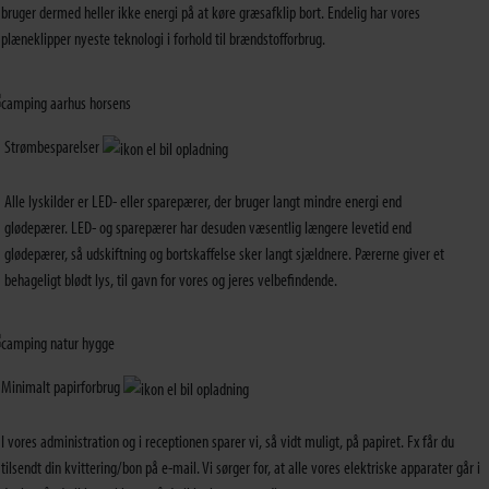
bruger dermed heller ikke energi på at køre græsafklip bort. Endelig har vores
plæneklipper nyeste teknologi i forhold til brændstofforbrug.
Strømbesparelser
Alle lyskilder er LED- eller sparepærer, der bruger langt mindre energi end
glødepærer. LED- og sparepærer har desuden væsentlig længere levetid end
glødepærer, så udskiftning og bortskaffelse sker langt sjældnere. Pærerne giver et
behageligt blødt lys, til gavn for vores og jeres velbefindende.
Minimalt papirforbrug
I vores administration og i receptionen sparer vi, så vidt muligt, på papiret. Fx får du
tilsendt din kvittering/bon på e-mail. Vi sørger for, at alle vores elektriske apparater går i