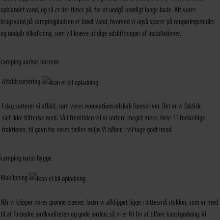
opblandet vand, og så er der timer på, for at undgå unødigt lange bade. Alt vores
brugsvand på campingpladsen er blødt vand, hvorved vi også sparer på rengøringsmidler
og undgår tilkalkning, som vil kræve utidige udskiftninger af installationer.
Affaldssortering
I dag sorterer vi affald, som vores renovationsselskab foreskriver. Det er vi faktisk
slet ikke tilfredse med. Så i fremtiden vil vi sortere meget mere. Hele 11 forskellige
fraktioner, til gavn for vores fælles miljø. Vi håber, I vil tage godt imod.
Bioklipning
Når vi klipper vores grønne plæner, lader vi afklippet ligge i bittesmå stykker, som er med
til at forbedre jordkvaliteten og gøde jorden, så vi er fri for at tilføre kunstgødning. Vi